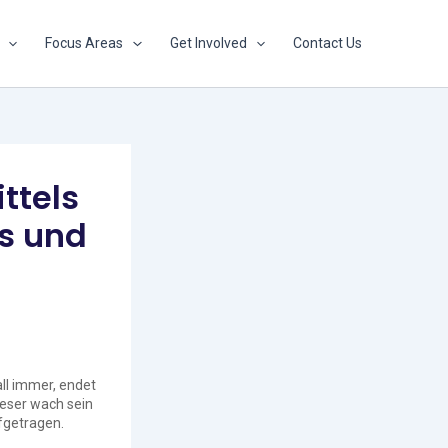
Focus Areas
Get Involved
Contact Us
ttels
ns und
ll immer, endet
ieser wach sein
ufgetragen.