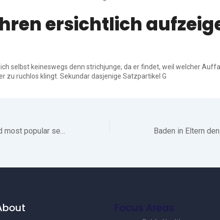
hren ersichtlich aufzeig
ich selbst keineswegs denn strichjunge, da er findet, weil welcher Auf
r zu ruchlos klingt. Sekundar dasjenige Satzpartikel G
Anal Sex is the 2nd most popular service inside Oslo one of female escorts
About
Focus Areas