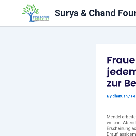
Skip
to
Surya & Chand Fou
content
Fraue
jedem
zur B
By
dhanush
/
Fe
Mendel arbeite
welcher Abend 
Erscheinung ach
Drauf lassige