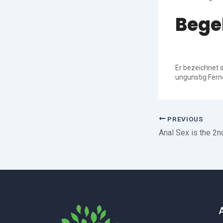
Bege
Er bezeichnet s
ungunstig Ferne
PREVIOUS