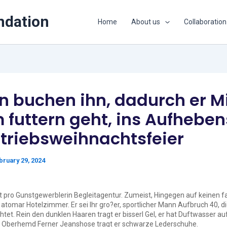
ndation
Home
About us
Collaboration
n buchen ihn, dadurch er Mi
 futtern geht, ins Aufhebe
etriebsweihnachtsfeier
bruary 29, 2024
t pro Gunstgewerblerin Begleitagentur. Zumeist, Hingegen auf keinen fa
atomar Hotelzimmer. Er sei Ihr gro?er, sportlicher Mann Aufbruch 40, d
tet. Rein den dunklen Haaren tragt er bisserl Gel, er hat Duftwasser a
m Oberhemd Ferner Jeanshose tragt er schwarze Lederschuhe.