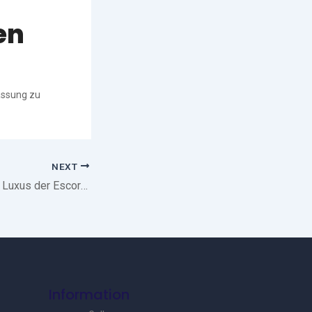
en
fassung zu
NEXT
Baden in Eltern den Luxus der Escort elegante Frau im eigenen Zuhause!
Information